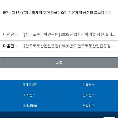
붙임. 제1차 양자종합계획 및 양자클러스터 기본계획 공청회 포스터 1부
[한국표준과학연구원] 2025년 양자과학기술 사전 실태조사 안내
이전글
[한국로봇산업진흥원] 2026년도 한국로봇산업진흥원 정책연구 수요조사 참여 협조 요청
다음글
목록
중앙도서관
E-클래스
학사정보
장학정보
증명서발급
취업정보