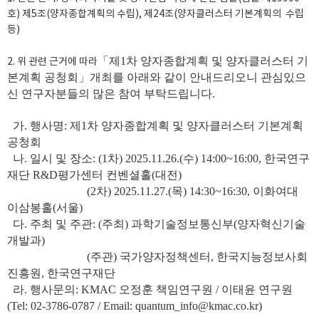
호) 제5조(양자종합계획의 수립), 제24조(양자클러스터 기본계획의 수립
등)
「제1차 양자종합계획 및 양자클러스터 기
2. 위 관련 근거에 따라
본계획 공청회
」개최를 아래와 같이 안내드리오니 관심있으
신 연구자분들의 많은 참여 부탁드립니다.
가. 행사명: 제1차 양자종합계획 및 양자클러스터 기본계획
공청회
나. 일시 및 장소: (1차) 2025.11.26.(수) 14:00~16:00, 한국연구
재단 R&D평가센터 컨벤셜홀(대전)
(2차) 2025.11.27.(목) 14:30~16:30, 이화여대
이삼봉홀(서울)
다. 주최 및 주관: (주최) 과학기술정보통신부(양자혁신기술
개발과)
(주관) 국가양자정책센터, 한국지능정보사회
진흥원, 한국연구재단
라. 행사문의: KMAC 오정훈 책임연구원 / 이태윤 연구원
(Tel: 02-3786-0787 / Email:
quantum_info@kmac.co.kr
)