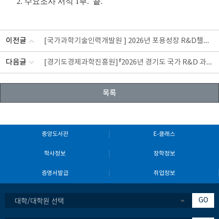
2. 수요조사 서식 1부. 끝.
이전글
[국가과학기술인력개발원 ] 2026년 포용성장 R&D챌린지
다음글
[경기도경제과학진흥원]『2026년 경기도 국가 R&D 과제 
목록
중앙도서관
E-클래스
학사정보
장학정보
증명서발급
취업정보
대학/대학원 선택
GO