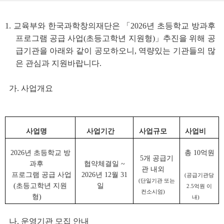
1. 교육부와 한국과학창의재단은 「2026년 초등학교 방과후
프로그램 공급 사업(초등고학년 지원형)」추진을 위해 공
급기관을 아래와 같이 공모하오니, 역량있는 기관들의 많
은 관심과 지원바랍니다.
가. 사업개요
사업명
사업기간
사업규모
사업비
2026년 초등학교 방
총 10억원
5개 공급기
과후
협약체결일 ~
관 내외
프로그램 공급 사업
2026년 12월 31
(공급기관당
(단일기관 또는
(초등고학년 지원
일
2.5억원 이
컨소시엄)
형)
내)
나. 운영기관 모집 안내