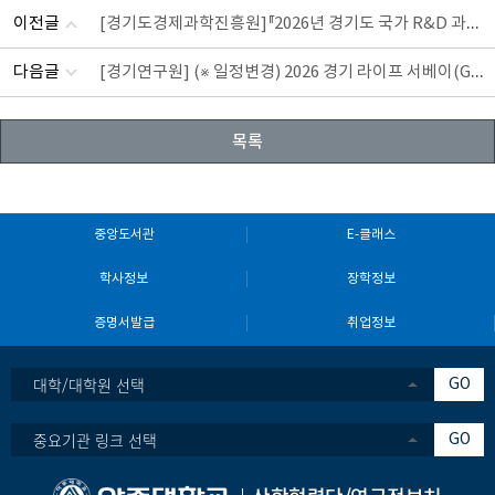
이전글
[경기도경제과학진흥원]『2026년 경기도 국가 R&D 과제 
다음글
[경기연구원] (※ 일정변경) 2026 경기 라이프 서베이(GL
목록
중앙도서관
E-클래스
학사정보
장학정보
증명서발급
취업정보
대학/대학원 선택
GO
중요기관 링크 선택
GO