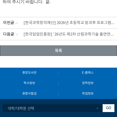
하여 주시기 바랍니다. 끝.
이전글
[한국과학창의재단] 2026년 초등학교 방과후 프로그램 공
다음글
[한국임업진흥원] '26년도 제2차 산림과학기술 출연연
목록
중앙도서관
E-클래스
학사정보
장학정보
증명서발급
취업정보
대학/대학원 선택
GO