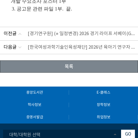
개발 수요조사 포스터 1부
3. 공고문 관련 파일 1부. 끝.
이전글
[경기연구원] (※ 일정변경) 2026 경기 라이프 서베이(GL
다음글
[한국여성과학기술인육성재단] 2026년 육아기 연구자 과제
목록
중앙도서관
E-클래스
학사정보
장학정보
증명서발급
취업정보
대학/대학원 선택
GO